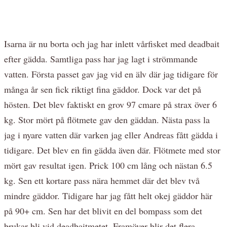
Isarna är nu borta och jag har inlett vårfisket med deadbait
efter gädda. Samtliga pass har jag lagt i strömmande
vatten. Första passet gav jag vid en älv där jag tidigare för
många år sen fick riktigt fina gäddor. Dock var det på
hösten. Det blev faktiskt en grov 97 cmare på strax över 6
kg. Stor mört på flötmete gav den gäddan. Nästa pass la
jag i nyare vatten där varken jag eller Andreas fått gädda i
tidigare. Det blev en fin gädda även där. Flötmete med stor
mört gav resultat igen. Prick 100 cm lång och nästan 6.5
kg. Sen ett kortare pass nära hemmet där det blev två
mindre gäddor. Tidigare har jag fått helt okej gäddor här
på 90+ cm. Sen har det blivit en del bompass som det
brukar bli vid deadbaitmetet. Framöver blir det flera