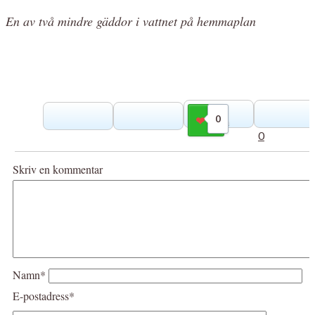
En av två mindre gäddor i vattnet på hemmaplan
0
Gilla
0
Skriv en kommentar
Namn*
E-postadress*