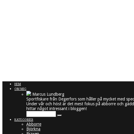
HEM
OM MIG
Marcus Lundberg
Sportfiskare från Degerfors som håller på mycket med spec
Under vår och höst är det mest fokus på abborre och gädda
hittar något intressant i bloggen!
KATEGORIER
Abborre
Björkna
Braxen