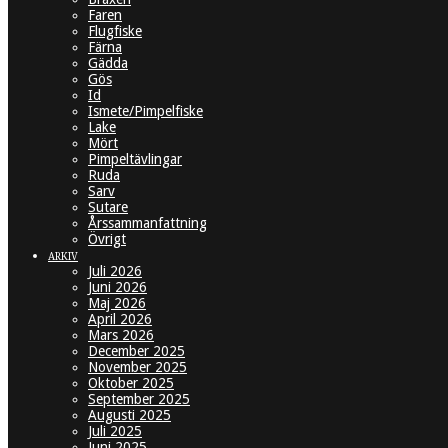
Faren
Flugfiske
Färna
Gädda
Gös
Id
Ismete/Pimpelfiske
Lake
Mört
Pimpeltävlingar
Ruda
Sarv
Sutare
Årssammanfattning
Övrigt
ARKIV
Juli 2026
Juni 2026
Maj 2026
April 2026
Mars 2026
December 2025
November 2025
Oktober 2025
September 2025
Augusti 2025
Juli 2025
Juni 2025