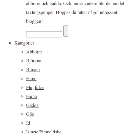
abborre och gädda. Och under vintern blir det en del
tävlingspimpel. Hoppas du hittar något intressant i
bloggen!
Kategorier
Abborre
Björkna
Braxen
Faren
Flugfiske
Färna
Gädda
Gös
Id
Ismete/Pimpelfiske