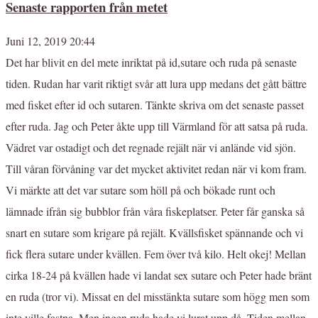
Senaste rapporten från metet
Juni 12, 2019 20:44
Det har blivit en del mete inriktat på id,sutare och ruda på senaste
tiden. Rudan har varit riktigt svår att lura upp medans det gått bättre
med fisket efter id och sutaren. Tänkte skriva om det senaste passet
efter ruda. Jag och Peter åkte upp till Värmland för att satsa på ruda.
Vädret var ostadigt och det regnade rejält när vi anlände vid sjön.
Till våran förvåning var det mycket aktivitet redan när vi kom fram.
Vi märkte att det var sutare som höll på och bökade runt och
lämnade ifrån sig bubblor från våra fiskeplatser. Peter får ganska så
snart en sutare som krigare på rejält. Kvällsfisket spännande och vi
fick flera sutare under kvällen. Fem över två kilo. Helt okej! Mellan
cirka 18-24 på kvällen hade vi landat sex sutare och Peter hade bränt
en ruda (tror vi). Missat en del misstänkta sutare som högg men som
inte ville fastna. Men ingen ruda hade vi lurat upp då. Tiden mellan