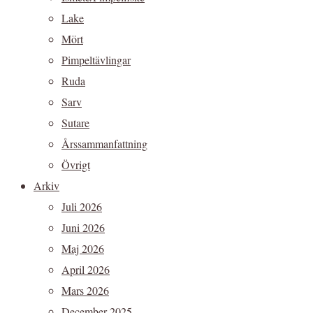
Lake
Mört
Pimpeltävlingar
Ruda
Sarv
Sutare
Årssammanfattning
Övrigt
Arkiv
Juli 2026
Juni 2026
Maj 2026
April 2026
Mars 2026
December 2025