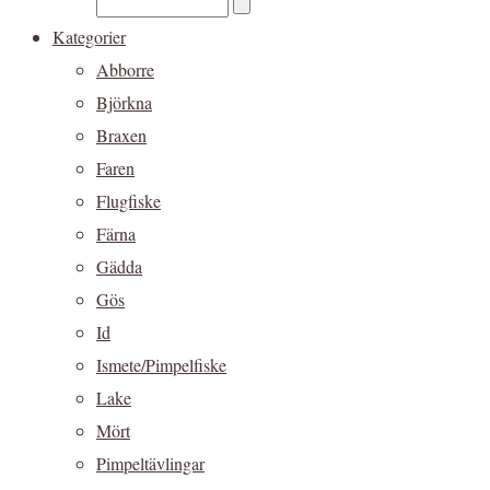
Kategorier
Abborre
Björkna
Braxen
Faren
Flugfiske
Färna
Gädda
Gös
Id
Ismete/Pimpelfiske
Lake
Mört
Pimpeltävlingar