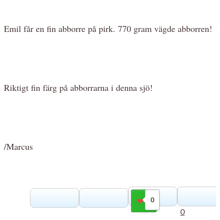
Emil får en fin abborre på pirk. 770 gram vägde abborren!
Riktigt fin färg på abborrarna i denna sjö!
/Marcus
0
Gilla
0