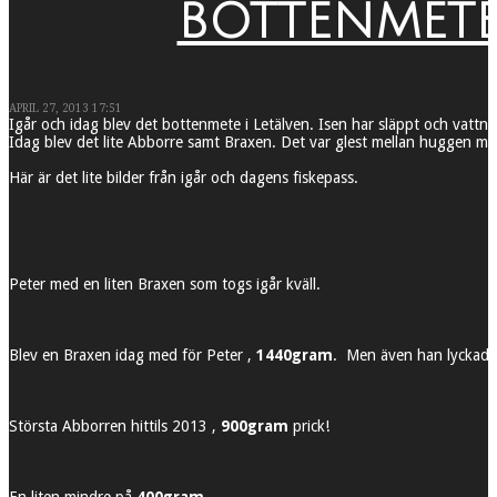
BOTTENMETE 
APRIL 27, 2013 17:51
Igår och idag blev det bottenmete i Letälven. Isen har släppt och vattnet 
Idag blev det lite Abborre samt Braxen. Det var glest mellan huggen men
Här är det lite bilder från igår och dagens fiskepass.
Peter med en liten Braxen som togs igår kväll.
Blev en Braxen idag med för Peter ,
1440gram
. Men även han lyckades 
Största Abborren hittils 2013 ,
900gram
prick!
En liten mindre på
400gram
.