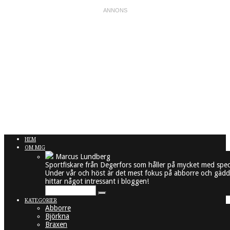
HEM
OM MIG
Marcus Lundberg
Sportfiskare från Degerfors som håller på mycket med spec
Under vår och höst är det mest fokus på abborre och gädda
hittar något intressant i bloggen!
KATEGORIER
Abborre
Björkna
Braxen