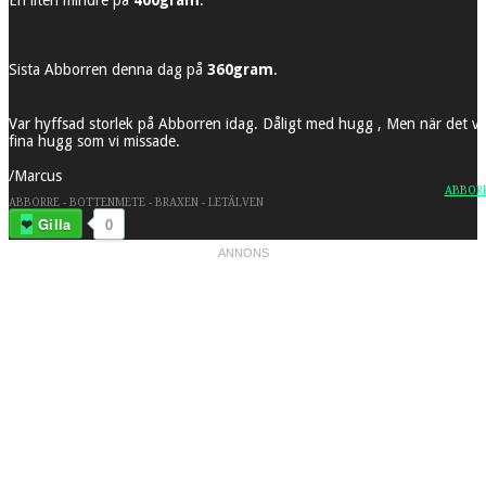
Sista Abborren denna dag på
360gram
.
Var hyffsad storlek på Abborren idag. Dåligt med hugg , Men när det väl
fina hugg som vi missade.
/Marcus
ABBOR
ABBORRE - BOTTENMETE - BRAXEN - LETÄLVEN
Gilla
0