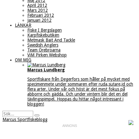
Maj 2012
April 2012
Mars 2012
Februari 2012
Januari 2012
LÄNKAR
Fiske I Bergslagen
Karpfiskebutiken
Metmask Bait And Tackle
Swedish Anglers
Team Örebroarna
ViM Pirken Webshop
OM MIG
Marcus Lundberg
Sportfiskare från Degerfors som håller på mycket med
specimenmete under sommaren efter ruda,sutare,id och
flera arter. Under vår och höst är det mest fokus på
abborre och gädda. Och under vintern blir det en del
tävlingspimpel. Hoppas du hittar något intressant i
bloggen!
Marcus Sportfiskeblogg