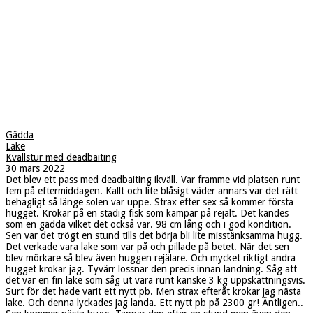
Gädda
Lake
Kvällstur med deadbaiting
30 mars 2022
Det blev ett pass med deadbaiting ikväll. Var framme vid platsen runt
fem på eftermiddagen. Kallt och lite blåsigt väder annars var det rätt
behagligt så länge solen var uppe. Strax efter sex så kommer första
hugget. Krokar på en stadig fisk som kämpar på rejält. Det kändes
som en gädda vilket det också var. 98 cm lång och i god kondition.
Sen var det trögt en stund tills det börja bli lite misstänksamma hugg.
Det verkade vara lake som var på och pillade på betet. När det sen
blev mörkare så blev även huggen rejälare. Och mycket riktigt andra
hugget krokar jag. Tyvärr lossnar den precis innan landning. Såg att
det var en fin lake som såg ut vara runt kanske 3 kg uppskattningsvis.
Surt för det hade varit ett nytt pb. Men strax efteråt krokar jag nästa
lake. Och denna lyckades jag landa. Ett nytt pb på 2300 gr! Äntligen..