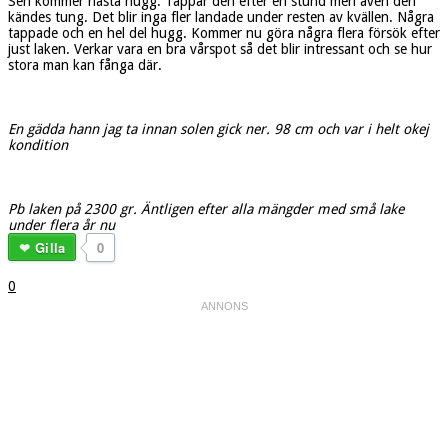
Sen kommer nästa hugg. Tappar den efter en stund men även den
kändes tung. Det blir inga fler landade under resten av kvällen. Några
tappade och en hel del hugg. Kommer nu göra några flera försök efter
just laken. Verkar vara en bra vårspot så det blir intressant och se hur
stora man kan fånga där.
En gädda hann jag ta innan solen gick ner. 98 cm och var i helt okej
kondition
Pb laken på 2300 gr. Äntligen efter alla mängder med små lake
under flera år nu
Gilla
0
0