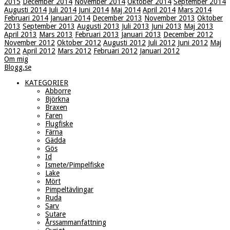
2015
December 2014
November 2014
Oktober 2014
September 2014
Augusti 2014
Juli 2014
Juni 2014
Maj 2014
April 2014
Mars 2014
Februari 2014
Januari 2014
December 2013
November 2013
Oktober
2013
September 2013
Augusti 2013
Juli 2013
Juni 2013
Maj 2013
April 2013
Mars 2013
Februari 2013
Januari 2013
December 2012
November 2012
Oktober 2012
Augusti 2012
Juli 2012
Juni 2012
Maj
2012
April 2012
Mars 2012
Februari 2012
Januari 2012
Om mig
Blogg.se
KATEGORIER
Abborre
Björkna
Braxen
Faren
Flugfiske
Färna
Gädda
Gös
Id
Ismete/Pimpelfiske
Lake
Mört
Pimpeltävlingar
Ruda
Sarv
Sutare
Årssammanfattning