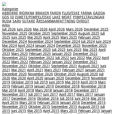
Kategorier
ABBORRE
BJÖRKNA
BRAXEN
FAREN
FLUGFISKE
FÄRNA
GÄDDA
GÖS
ID
ISMETE/PIMPELFISKE
LAKE
MÖRT
PIMPELTÄVLINGAR
RUDA
SARV
SUTARE
ÅRSSAMMANFATTNING
ÖVRIGT
Arkiv
Juli 2026
Juni 2026
Maj 2026
April 2026
Mars 2026
December 2025
November 2025
Oktober 2025
September 2025
Augusti 2025
Juli
2025
Juni 2025
Maj 2025
April 2025
Mars 2025
Februari 2025
December 2024
November 2024
September 2024
Juli 2024
Juni 2024
Maj 2024
April 2024
Januari 2024
December 2023
November 2023
Oktober 2023
September 2023
Juli 2023
Juni 2023
Maj 2023
April
2023
Mars 2023
Februari 2023
Januari 2023
December 2022
November 2022
September 2022
Juli 2022
Juni 2022
Maj 2022
April
2022
Mars 2022
Februari 2022
Januari 2022
December 2021
November 2021
Oktober 2021
September 2021
Augusti 2021
Juni
2021
Maj 2021
April 2021
Mars 2021
Februari 2021
Januari 2021
December 2020
November 2020
Oktober 2020
Augusti 2020
Juli
2020
Maj 2020
April 2020
Januari 2020
December 2019
November
2019
Oktober 2019
Juli 2019
Juni 2019
Maj 2019
April 2019
Mars
2019
Februari 2019
Januari 2019
December 2018
November 2018
Maj 2018
April 2018
Mars 2018
Januari 2018
December 2017
November 2017
Juli 2017
Juni 2017
April 2017
Mars 2017
Januari
2017
December 2016
Oktober 2016
Juli 2016
Juni 2016
Maj 2016
April 2016
Mars 2016
Februari 2016
Januari 2016
December 2015
November 2015
Oktober 2015
September 2015
Augusti 2015
Juli
2015
Juni 2015
Maj 2015
April 2015
Mars 2015
Februari 2015
Januari