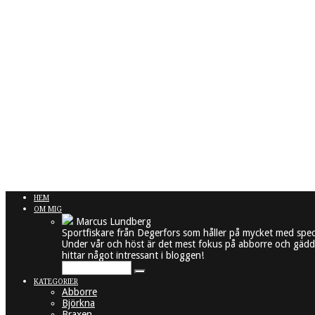
HEM
OM MIG
Marcus Lundberg
Sportfiskare från Degerfors som håller på mycket med spec
Under vår och höst är det mest fokus på abborre och gädda
hittar något intressant i bloggen!
KATEGORIER
Abborre
Björkna
Braxen