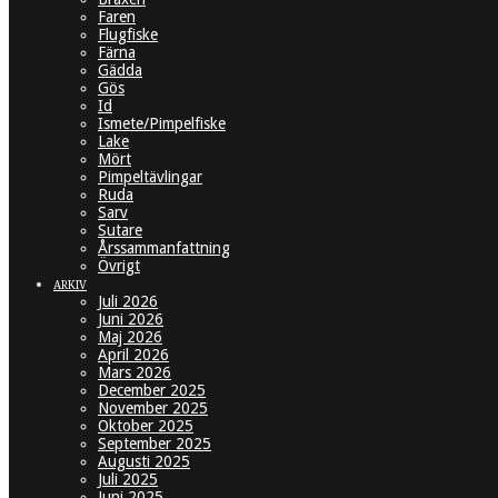
Faren
Flugfiske
Färna
Gädda
Gös
Id
Ismete/Pimpelfiske
Lake
Mört
Pimpeltävlingar
Ruda
Sarv
Sutare
Årssammanfattning
Övrigt
ARKIV
Juli 2026
Juni 2026
Maj 2026
April 2026
Mars 2026
December 2025
November 2025
Oktober 2025
September 2025
Augusti 2025
Juli 2025
Juni 2025