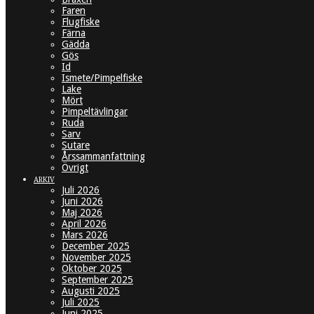
Faren
Flugfiske
Färna
Gädda
Gös
Id
Ismete/Pimpelfiske
Lake
Mört
Pimpeltävlingar
Ruda
Sarv
Sutare
Årssammanfattning
Övrigt
ARKIV
Juli 2026
Juni 2026
Maj 2026
April 2026
Mars 2026
December 2025
November 2025
Oktober 2025
September 2025
Augusti 2025
Juli 2025
Juni 2025