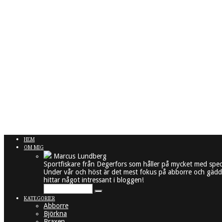
HEM
OM MIG
Marcus Lundberg
Sportfiskare från Degerfors som håller på mycket med spec
Under vår och höst är det mest fokus på abborre och gädda
hittar något intressant i bloggen!
KATEGORIER
Abborre
Björkna
Braxen