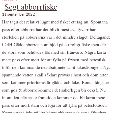
Segt abborrfiske
11 september 2022
Har tagit det relativt lugnt med fisket ett tag nu. Spontana
pass efter abborre har det blivit mest av. Tyvärr har
storleken på abborrarna var i det mindre slaget. Deltagande
i 24H Gäddabborren som bjöd på ett roligt fiske men där
de stora som behövdes lös med sin frånvaro. Några korta
mete pass efter mört för att fylla på frysen med betesfisk
inför den kommande deadbaitmete samt lakesäsongen. Nya
spännande vatten skall såklart prövas i höst och dom arter
som kommer prioriteras är gädda och lake. Bonus fångster
som gös & abborre kommer det säkerligen bli också. Nu
inom den närmaste framtiden kommer det bli korta mete
pass efter mört,stäm och löja för att fylla på betesförådet.
Korta turer i jakt på lite bättre abborre och sen i Oktober