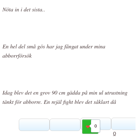
Nöta in i det sista..
En hel del små gös har jag fångat under mina
abborrförsök
Idag blev det en grov 90 cm gädda på min ul utrustning
tänkt för abborre. En rejäl fight blev det såklart då
0
Gilla
0