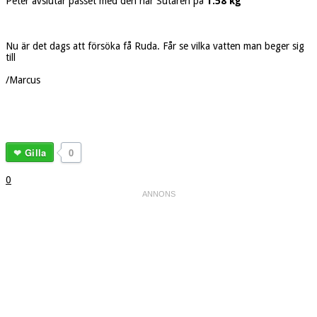
Peter avslutar passet med den här Sutaren på
1.58 kg
Nu är det dags att försöka få Ruda. Får se vilka vatten man beger sig
till
/Marcus
Gilla
0
0