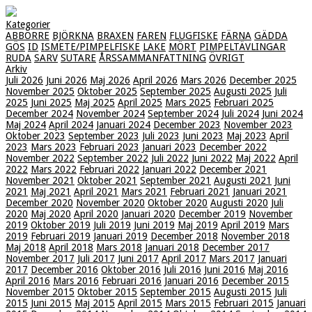
Kategorier
ABBORRE
BJÖRKNA
BRAXEN
FAREN
FLUGFISKE
FÄRNA
GÄDDA
GÖS
ID
ISMETE/PIMPELFISKE
LAKE
MÖRT
PIMPELTÄVLINGAR
RUDA
SARV
SUTARE
ÅRSSAMMANFATTNING
ÖVRIGT
Arkiv
Juli 2026
Juni 2026
Maj 2026
April 2026
Mars 2026
December 2025
November 2025
Oktober 2025
September 2025
Augusti 2025
Juli
2025
Juni 2025
Maj 2025
April 2025
Mars 2025
Februari 2025
December 2024
November 2024
September 2024
Juli 2024
Juni 2024
Maj 2024
April 2024
Januari 2024
December 2023
November 2023
Oktober 2023
September 2023
Juli 2023
Juni 2023
Maj 2023
April
2023
Mars 2023
Februari 2023
Januari 2023
December 2022
November 2022
September 2022
Juli 2022
Juni 2022
Maj 2022
April
2022
Mars 2022
Februari 2022
Januari 2022
December 2021
November 2021
Oktober 2021
September 2021
Augusti 2021
Juni
2021
Maj 2021
April 2021
Mars 2021
Februari 2021
Januari 2021
December 2020
November 2020
Oktober 2020
Augusti 2020
Juli
2020
Maj 2020
April 2020
Januari 2020
December 2019
November
2019
Oktober 2019
Juli 2019
Juni 2019
Maj 2019
April 2019
Mars
2019
Februari 2019
Januari 2019
December 2018
November 2018
Maj 2018
April 2018
Mars 2018
Januari 2018
December 2017
November 2017
Juli 2017
Juni 2017
April 2017
Mars 2017
Januari
2017
December 2016
Oktober 2016
Juli 2016
Juni 2016
Maj 2016
April 2016
Mars 2016
Februari 2016
Januari 2016
December 2015
November 2015
Oktober 2015
September 2015
Augusti 2015
Juli
2015
Juni 2015
Maj 2015
April 2015
Mars 2015
Februari 2015
Januari