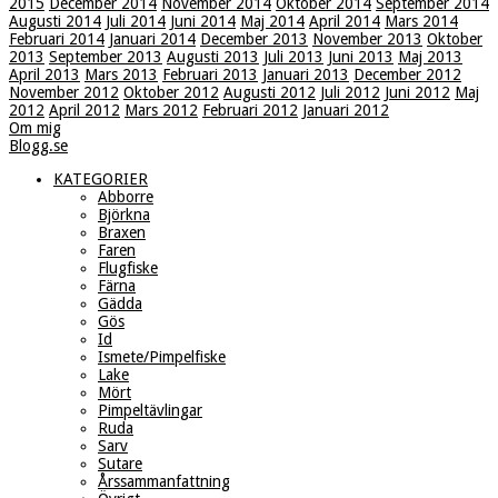
2015
December 2014
November 2014
Oktober 2014
September 2014
Augusti 2014
Juli 2014
Juni 2014
Maj 2014
April 2014
Mars 2014
Februari 2014
Januari 2014
December 2013
November 2013
Oktober
2013
September 2013
Augusti 2013
Juli 2013
Juni 2013
Maj 2013
April 2013
Mars 2013
Februari 2013
Januari 2013
December 2012
November 2012
Oktober 2012
Augusti 2012
Juli 2012
Juni 2012
Maj
2012
April 2012
Mars 2012
Februari 2012
Januari 2012
Om mig
Blogg.se
KATEGORIER
Abborre
Björkna
Braxen
Faren
Flugfiske
Färna
Gädda
Gös
Id
Ismete/Pimpelfiske
Lake
Mört
Pimpeltävlingar
Ruda
Sarv
Sutare
Årssammanfattning