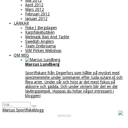
Maj 2012
April 2012
Mars 2012
Februari 2012
Januari 2012
LÄNKAR
Fiske I Bergslagen
Karpfiskebutiken
Metmask Bait And Tackle
Swedish Anglers
Team Örebroarna
ViM Pirken Webshop
OM MIG
Marcus Lundberg
Sportfiskare från Degerfors som håller på mycket med
specimenmete under sommaren efter ruda,sutare,id och
flera arter. Under vår och höst är det mest fokus på
abborre och gädda. Och under vintern blir det en del
tävlingspimpel. Hoppas du hittar något intressant i
bloggen!
Marcus Sportfiskeblogg