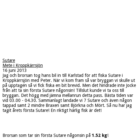
Sutare
Mete i Kroppkärrsjön
16 juni 2013
Jag och brorsan tog hans bil in till Karlstad för att fiska Sutare i
Kroppkärrsjön med Peter. När vi kom fram så var bryggan vi skulle ut
på upptagen så vi fick fiska en bit brevid. Men det hindrade inte Jocke
från att ta sin första Sutare någonsin! Tillslut kunde vi ta oss till
bryggan. Det högg med jämna mellanrun detta pass. Bästa tiden var
vid 03.00 - 04.30. Sammanlagt landade vi 7 Sutare och även någon
tappad samt 2 mindre Braxen samt Björkna och Mört. Så nu har jag
tagit årets första Sutare! En riktigt härlig fisk är det!
Brorsan som tar sin första Sutare någonsin på
1.52 kg
!