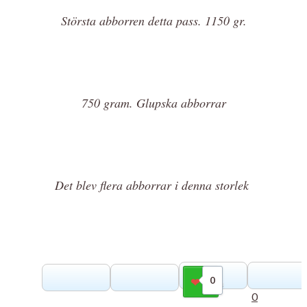
Största abborren detta pass. 1150 gr.
750 gram. Glupska abborrar
Det blev flera abborrar i denna storlek
0
Gilla
0