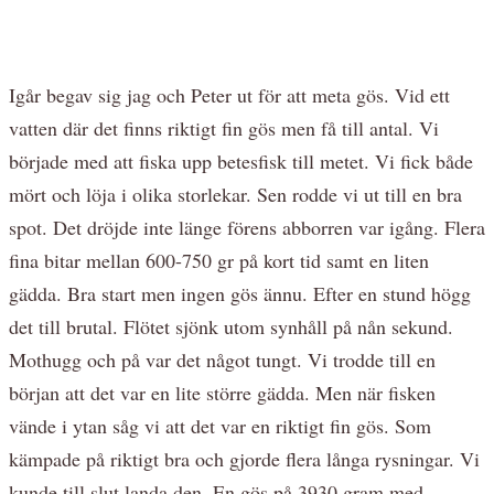
Igår begav sig jag och Peter ut för att meta gös. Vid ett
vatten där det finns riktigt fin gös men få till antal. Vi
började med att fiska upp betesfisk till metet. Vi fick både
mört och löja i olika storlekar. Sen rodde vi ut till en bra
spot. Det dröjde inte länge förens abborren var igång. Flera
fina bitar mellan 600-750 gr på kort tid samt en liten
gädda. Bra start men ingen gös ännu. Efter en stund högg
det till brutal. Flötet sjönk utom synhåll på nån sekund.
Mothugg och på var det något tungt. Vi trodde till en
början att det var en lite större gädda. Men när fisken
vände i ytan såg vi att det var en riktigt fin gös. Som
kämpade på riktigt bra och gjorde flera långa rysningar. Vi
kunde till slut landa den. En gös på 3930 gram med