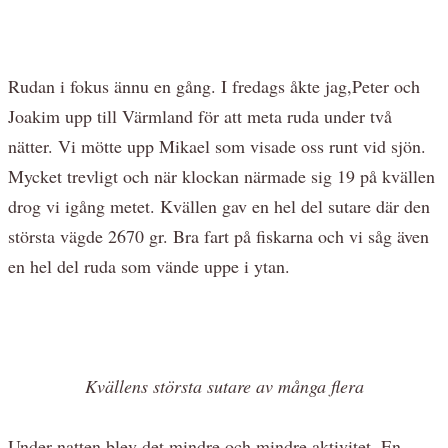
Rudan i fokus ännu en gång. I fredags åkte jag,Peter och
Joakim upp till Värmland för att meta ruda under två
nätter. Vi mötte upp Mikael som visade oss runt vid sjön.
Mycket trevligt och när klockan närmade sig 19 på kvällen
drog vi igång metet. Kvällen gav en hel del sutare där den
största vägde 2670 gr. Bra fart på fiskarna och vi såg även
en hel del ruda som vände uppe i ytan.
Kvällens största sutare av många flera
Under natten blev det mindre och mindre aktivitet. En