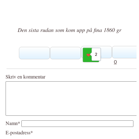
Den sista rudan som kom upp på fina 1860 gr
2
Gilla
0
Skriv en kommentar
Namn*
E-postadress*